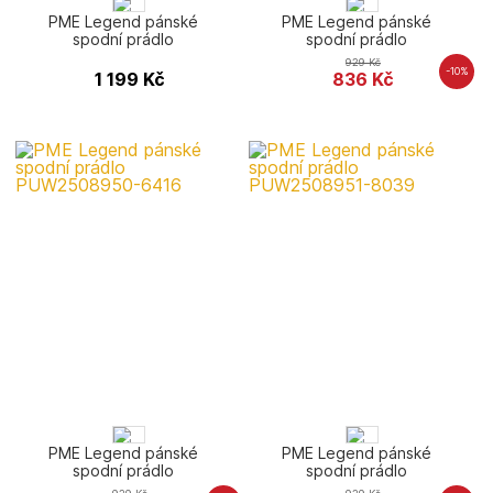
PME Legend pánské
PME Legend pánské
spodní prádlo
spodní prádlo
PUW2602931-8039
PUW2508950-5281
929
Kč
-10%
1 199
Kč
836
Kč
PME Legend pánské
PME Legend pánské
spodní prádlo
spodní prádlo
PUW2508950-6416
PUW2508951-8039