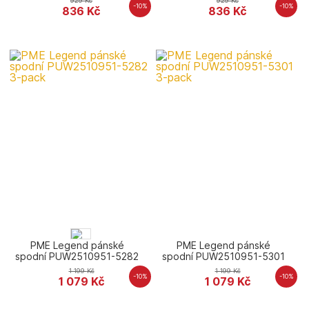
929
Kč
929
Kč
-10%
-10%
836
Kč
836
Kč
PME Legend pánské
PME Legend pánské
spodní PUW2510951-5282
spodní PUW2510951-5301
3-pack
3-pack
1 199
Kč
1 199
Kč
-10%
-10%
1 079
Kč
1 079
Kč