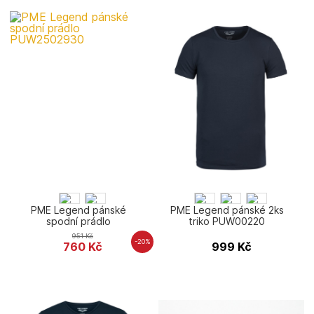
PME Legend pánské
PME Legend pánské 2ks
spodní prádlo
triko PUW00220
PUW2502930
951
Kč
-20%
760
Kč
999
Kč